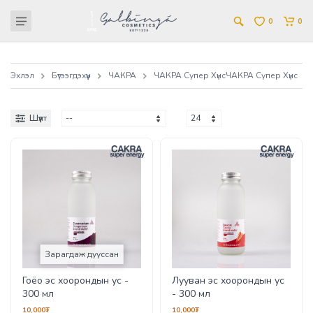
0
0
Эхлэл
Бүтээгдэхүүн
ЧАКРА
ЧАКРА Супер Хүнс
ЧАКРА Супер Хүнс
Шүүлт
Зарагдаж дууссан
Гоёо эс хоорондын ус -
Лууван эс хоорондын ус
300 мл
- 300 мл
10,000₮
10,000₮