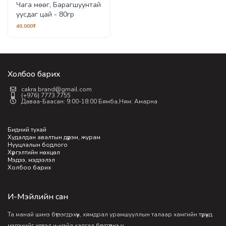
Чага мөөг, Барагшуунтай
уусдаг цай - 80гр
40,000₮
Холбоо барих
cakra.brand@gmail.com
(+976) 7773 7755
Даваа-Баасан: 9:00-18:00 Бямба,Ням: Амарна
Бидний тухай
Худалдан авалтын дүрэм, журам
Нууцлалын бодлого
Хүргэлтийн нөхцөл
Мэдээ, мэдээлэл
Холбоо барих
И-Мэйлийн сан
Та манай шинэ бүтээгдэхүүн, хямдрал урамшууллын талаар хамгийн түрүүнд
мэдэхийг хүсвэл и-мэйл хаягаа бүртгүүлнэ үү.