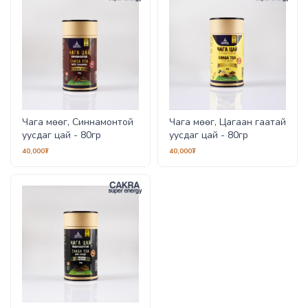
Чага мөөг, Синнамонтой
Чага мөөг, Цагаан гаатай
уусдаг цай - 80гр
уусдаг цай - 80гр
40,000₮
40,000₮