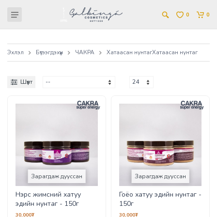
0
0
Эхлэл
Бүтээгдэхүүн
ЧАКРА
Хатаасан нунтаг
Хатаасан нунтаг
Шүүлт
Зарагдаж дууссан
Зарагдаж дууссан
Нэрс жимсний хатуу
Гоёо хатуу эдийн нунтаг -
эдийн нунтаг - 150г
150г
30,000₮
30,000₮