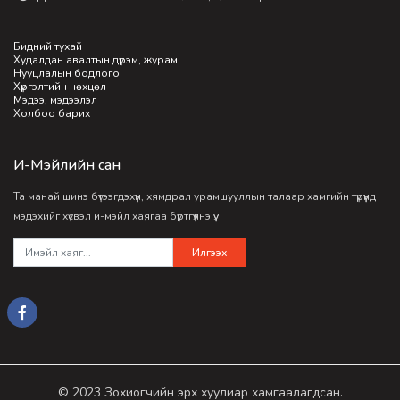
Бидний тухай
Худалдан авалтын дүрэм, журам
Нууцлалын бодлого
Хүргэлтийн нөхцөл
Мэдээ, мэдээлэл
Холбоо барих
И-Мэйлийн сан
Та манай шинэ бүтээгдэхүүн, хямдрал урамшууллын талаар хамгийн түрүүнд
мэдэхийг хүсвэл и-мэйл хаягаа бүртгүүлнэ үү.
Илгээх
© 2023 Зохиогчийн эрх хуулиар хамгаалагдсан.