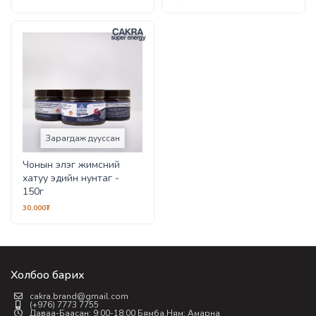
Зарагдаж дууссан
Чонын элэг жимсний
хатуу эдийн нунтаг -
150г
30,000₮
Холбоо барих
cakra.brand@gmail.com
(+976) 7773 7755
Даваа-Баасан: 9:00-18:00 Бямба,Ням: Амарна