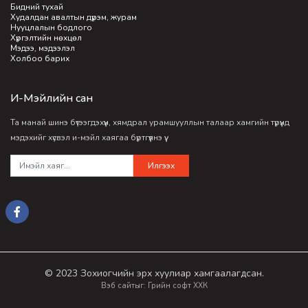
Бидний тухай
Худалдан авалтын дүрэм, журам
Нууцлалын бодлого
Хүргэлтийн нөхцөл
Мэдээ, мэдээлэл
Холбоо барих
И-Мэйлийн сан
Та манай шинэ бүтээгдэхүүн, хямдрал урамшууллын талаар хамгийн түрүүнд
мэдэхийг хүсвэл и-мэйл хаягаа бүртгүүлнэ үү.
Илгээх
© 2023 Зохиогчийн эрх хуулиар хамгаалагдсан.
Вэб сайт
ыг:
Грийн софт ХХК
Дуудлагын төв