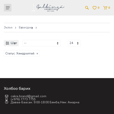
0
0
Эхлэл
Бүтээгдэхүүн
Шүүлт
Статус: Хямдралтай
×
Холбоо барих
cakra.brand@gmail.com
(+976) 7773 7755
Даваа-Баасан: 9:00-18:00 Бямба,Ням: Амарна