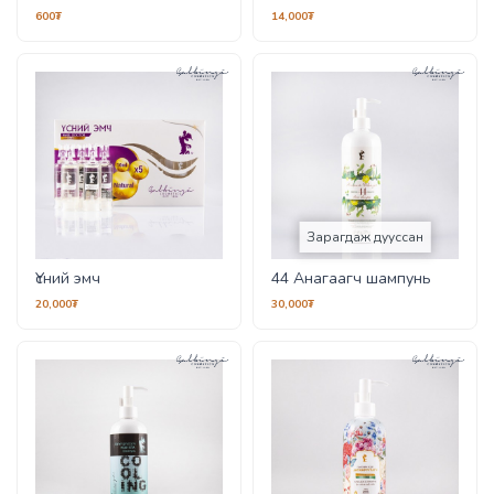
600₮
14,000₮
Зарагдаж дууссан
Үсний эмч
44 Анагаагч шампунь
20,000₮
30,000₮