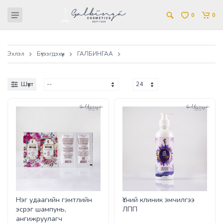
0
0
Эхлэл
Бүтээгдэхүүн
ГАЛБИНГАА
Шүүлт
Нэг удаагийн гэмтлийн
Үсний клиник эмчилгээ
эсрэг шампунь,
ЛПП
ангижруулагч