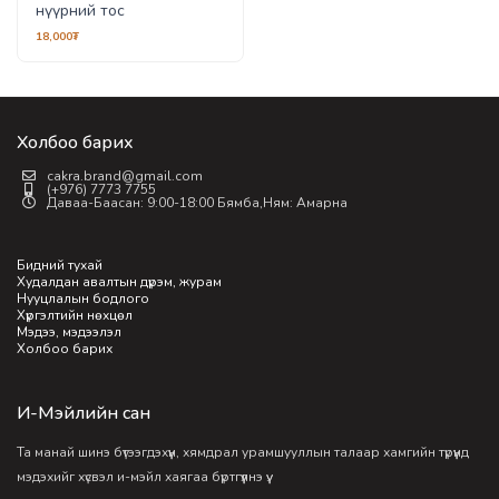
нүүрний тос
18,000₮
Холбоо барих
cakra.brand@gmail.com
(+976) 7773 7755
Даваа-Баасан: 9:00-18:00 Бямба,Ням: Амарна
Бидний тухай
Худалдан авалтын дүрэм, журам
Нууцлалын бодлого
Хүргэлтийн нөхцөл
Мэдээ, мэдээлэл
Холбоо барих
И-Мэйлийн сан
Та манай шинэ бүтээгдэхүүн, хямдрал урамшууллын талаар хамгийн түрүүнд
мэдэхийг хүсвэл и-мэйл хаягаа бүртгүүлнэ үү.