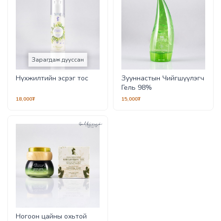
Зарагдаж дууссан
Нүхжилтийн эсрэг тос
Зууннастын Чийгшүүлэгч
Гель 98%
18,000₮
15,000₮
Ногоон цайны охьтой