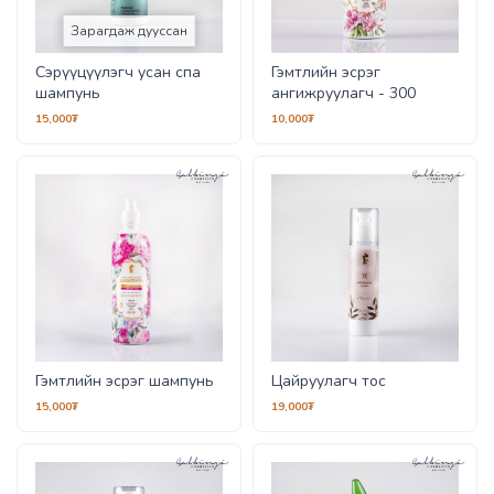
Зарагдаж дууссан
Сэрүүцүүлэгч усан спа
Гэмтлийн эсрэг
шампунь
ангижруулагч - 300
15,000₮
10,000₮
Гэмтлийн эсрэг шампунь
Цайруулагч тос
15,000₮
19,000₮