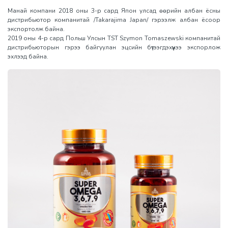
Манай компани 2018 оны 3-р сард Япон улсад өөрийн албан ёсны
дистрибьютор компанитай /Takarajima Japan/ гэрээлж албан ёсоор
экспортолж байна.
2019 оны 4-р сард Польш Улсын TST Szymon Tomaszewski компанитай
дистрибьюторын гэрээ байгуулан эцсийн бүтээгдэхүүнээ экспорлож
эхлээд байна.