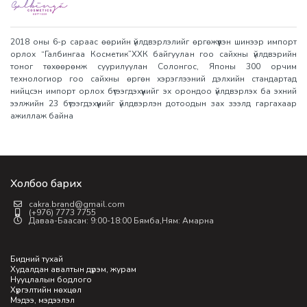
2018 оны 6-р сараас өөрийн үйлдвэрлэлийг өргөжүүлэн шинээр импорт
орлох “Галбингаа Косметик”ХХК байгуулан гоо сайхны үйлдвэрийн
тоног төхөөрөмж суурилуулан Солонгос, Японы 300 орчим
технологиор гоо сайхны өргөн хэрэглээний дэлхийн стандартад
нийцсэн импорт орлох бүтээгдэхүүнийг эх орондоо үйлдвэрлэх ба эхний
ээлжийн 23 бүтээгдэхүүнийг үйлдвэрлэн дотоодын зах зээлд гаргахаар
ажиллаж байна
Холбоо барих
cakra.brand@gmail.com
(+976) 7773 7755
Даваа-Баасан: 9:00-18:00 Бямба,Ням: Амарна
Бидний тухай
Худалдан авалтын дүрэм, журам
Нууцлалын бодлого
Хүргэлтийн нөхцөл
Мэдээ, мэдээлэл