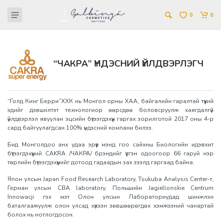
0
0
“ЧАКРА” ҮНДЭСНИЙ ҮЙЛДВЭРЛЭГЧ
“Голд Кинг Берри”ХХК нь Монгол орны ХАА, байгалийн гаралтай түүхий
эдийг дэвшилтэт технологиор өөрсдөө боловсруулж хаягдалгүй
үйлдвэрлэл явуулан эцсийн бүтээгдэхүүн гаргах зорилготой 2017 оны 4-р
сард байгуулагдсан 100% үндэсний компани билээ.
Бид Монголдоо анх удаа эрүүл мэнд гоо сайхны Биологийн идэвхит
бүтээгдэхүүний CAKRA /ЧАКРА/ брэндийг үүсгэн одоогоор 66 гаруй нэр
төрлийн бүтээгдэхүүнийг дотоод гадаадын зах зээлд гаргаад байна.
Япон улсын Japan Food Research Laboratory, Tsukuba Analysis Center-т,
Герман улсын CBA laboratory, Польшийн Jagiellonskie Centrum
Innowacji гэх мэт Олон улсын Лабораториудад шинжлэн
баталгаажуулж олон улсад хүлээн зөвшөөрөгдөх хэмжээний чанартай
болох нь нотлогдосон.