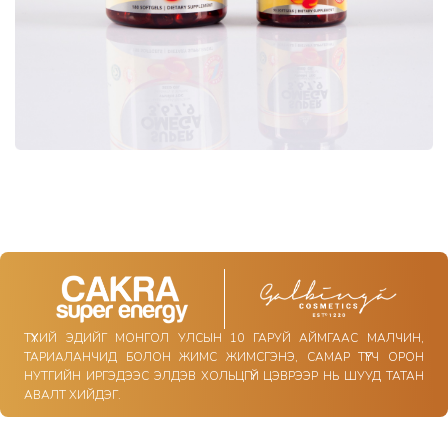
ТҮҮХИЙ ЭДИЙГ МОНГОЛ УЛСЫН 10 ГАРУЙ АЙМГААС МАЛЧИН,
ТАРИАЛАНЧИД БОЛОН ЖИМС ЖИМСГЭНЭ, САМАР ТҮҮГЧ ОРОН
НУТГИЙН ИРГЭДЭЭС ЭЛДЭВ ХОЛЬЦГҮЙ ЦЭВРЭЭР НЬ ШУУД ТАТАН
АВАЛТ ХИЙДЭГ.