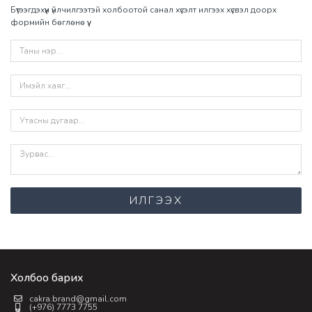
Бүтээгдэхүүн үйлчилгээтэй холбоотой санал хүсэлт илгээх хүсвэл доорх
формийн бөглөнө үү.
ИЛГЭЭХ
Холбоо барих
cakra.brand@gmail.com
(+976) 7773 7755