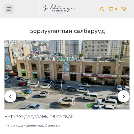
0
0
Борлуулалтын салбарууд
НАТУР ХУДАЛДААНЫ ТӨВ САЛБАР
Натур худалдааны төвд, 2 давхарт