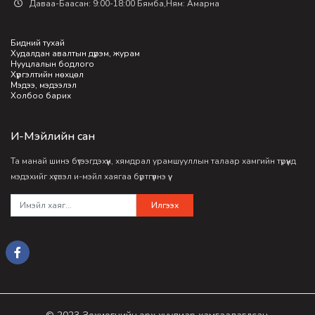
Даваа-Баасан: 9:00-18:00 Бямба,Ням: Амарна
Бидний тухай
Худалдан авалтын дүрэм, журам
Нууцлалын бодлого
Хүргэлтийн нөхцөл
Мэдээ, мэдээлэл
Холбоо барих
И-Мэйлийн сан
Та манай шинэ бүтээгдэхүүн, хямдрал урамшууллын талаар хамгийн түрүүнд
мэдэхийг хүсвэл и-мэйл хаягаа бүртгүүлнэ үү.
Илгээх