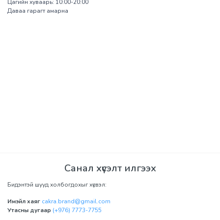
Цагийн хуваарь: 10:00-20:00
Даваа гарагт амарна
Санал хүсэлт илгээх
Бидэнтэй шууд холбогдохыг хүсвэл:
Имэйл хаяг
cakra.brand@gmail.com
Утасны дугаар
(+976) 7773-7755