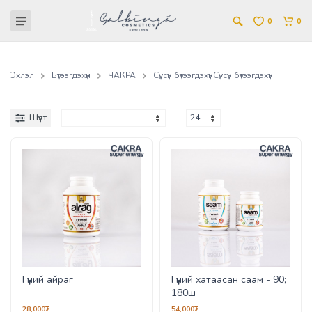
0
0
Эхлэл
Бүтээгдэхүүн
ЧАКРА
Сүү, сүүн бүтээгдэхүүн
Сүү, сүүн бүтээгдэхүүн
Шүүлт
Гүүний айраг
Гүүний хатаасан саам - 90;
180ш
28,000₮
54,000₮