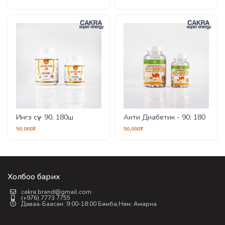
Ингэ сүү - 90, 180ш
Анти Диабетик - 90; 180
50,000₮
50,000₮
Холбоо барих
cakra.brand@gmail.com
(+976) 7773 7755
Даваа-Баасан: 9:00-18:00 Бямба,Ням: Амарна