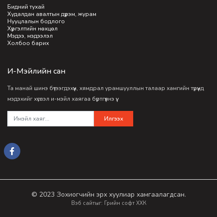
Бидний тухай
Худалдан авалтын дүрэм, журам
Нууцлалын бодлого
Хүргэлтийн нөхцөл
Мэдээ, мэдээлэл
Холбоо барих
И-Мэйлийн сан
Та манай шинэ бүтээгдэхүүн, хямдрал урамшууллын талаар хамгийн түрүүнд
мэдэхийг хүсвэл и-мэйл хаягаа бүртгүүлнэ үү.
Илгээх
© 2023 Зохиогчийн эрх хуулиар хамгаалагдсан.
Вэб сайт
ыг:
Грийн софт ХХК
Дуудлагын төв