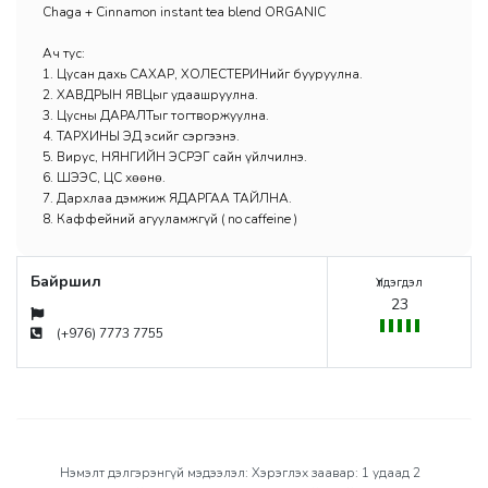
Chaga + Cinnamon instant tea blend ORGANIC
Ач тус:
1. Цусан дахь САХАР, ХОЛЕСТЕРИНийг бууруулна.
2. ХАВДРЫН ЯВЦыг удаашруулна.
3. Цусны ДАРАЛТыг тогтворжуулна.
4. ТАРХИНЫ ЭД эсийг сэргээнэ.
5. Вирус, НЯНГИЙН ЭСРЭГ сайн үйлчилнэ.
6. ШЭЭС, ЦӨС хөөнө.
7. Дархлаа дэмжиж ЯДАРГАА ТАЙЛНА.
8. Кaффейний агууламжгүй ( no caffeine )
Байршил
Үлдэгдэл
23
(+976) 7773 7755
Нэмэлт дэлгэрэнгүй мэдээлэл: Хэрэглэх заавар: 1 удаад 2