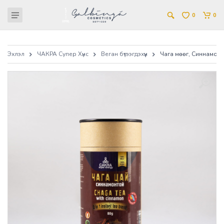
0
0
Эхлэл
ЧАКРА Супер Хүнс
Веган бүтээгдэхүүн
Чага мөөг, Синнамонт