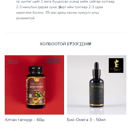
гр нунтаг цайг 1 аяга буцалсан усанд хийж сайтар хутгаад
2-3 минутын дараа ууна. Өдөрт ийм тунгаар 2-3 удаа
хэрэглэж болно. 35-аас дээш насны хүмүүст илүү
зохимжтой.
Үзүүлэлтүүд
ХОЛБООТОЙ БҮТЭЭГДЭХҮҮН
ШИНЭ
Алтан гагнуур - 60ш
Био-Омега 3 - 50мл