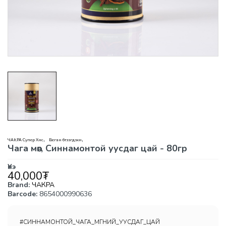
,
,
ЧАКРА Супер Хүнс
Веган бүтээгдэхүүн
Чага мөөг, Синнамонтой уусдаг цай - 80гр
Үнэ
40,000
₮
Brand:
ЧАКРА
Barcode:
8654000990636
#СИННАМОНТОЙ_ЧАГА_МӨӨГНИЙ_УУСДАГ_ЦАЙ