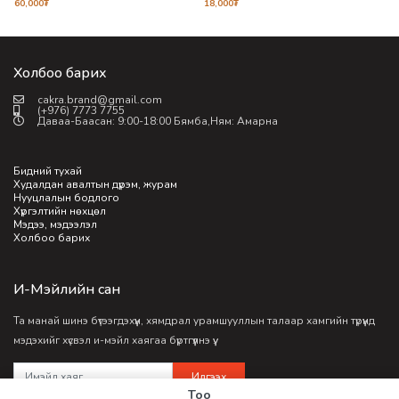
60,000
₮
18,000
₮
1
Холбоо барих
cakra.brand@gmail.com
(+976) 7773 7755
Даваа-Баасан: 9:00-18:00 Бямба,Ням: Амарна
Бидний тухай
Худалдан авалтын дүрэм, журам
Нууцлалын бодлого
Хүргэлтийн нөхцөл
Мэдээ, мэдээлэл
Холбоо барих
И-Мэйлийн сан
Та манай шинэ бүтээгдэхүүн, хямдрал урамшууллын талаар хамгийн түрүүнд
мэдэхийг хүсвэл и-мэйл хаягаа бүртгүүлнэ үү.
Илгээх
Тоо