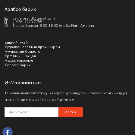
Холбоо барих
cakra.brand@gmail.com
(+976) 7773 7755
Даваа-Баасан: 9:00-18:00 Бямба,Ням: Амарна
Бидний тухай
Худалдан авалтын дүрэм, журам
Нууцлалын бодлого
Хүргэлтийн нөхцөл
Мэдээ, мэдээлэл
Холбоо барих
И-Мэйлийн сан
Та манай шинэ бүтээгдэхүүн, хямдрал урамшууллын талаар хамгийн түрүүнд
мэдэхийг хүсвэл и-мэйл хаягаа бүртгүүлнэ үү.
Илгээх