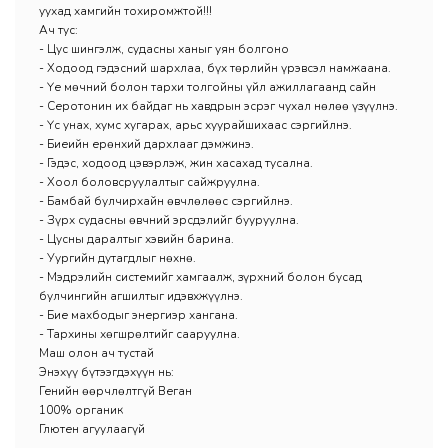
уухад хамгийн тохиромжтой!!!
Ач тус:
- Цус шингэлж, судасны ханыг уян болгоно
- Ходоод гэдэсний шархлаа, бүх төрлийн үрэвсэл намжаана.
- Үе мөчний болон тархи толгойны үйл ажиллагаанд сайн
- Серотонин их байдаг нь хавдрын эсрэг чухал нөлөө үзүүлнэ.
- Үс унах, хумс хугарах, арьс хуурайшихаас сэргийлнэ.
- Биеийн ерөнхий дархлааг дэмжинэ.
- Гэдэс, ходоод цэвэрлэж, жин хасахад тусална.
- Хоол боловсруулалтыг сайжруулна.
- Бамбай булчирхайн өвчлөлөөс сэргийлнэ.
- Зүрх судасны өвчний эрсдэлийг бууруулна.
- Цусны даралтыг хэвийн барина.
- Уургийн дутагдлыг нөхнө.
- Мэдрэлийн системийг хамгаалж, зүрхний болон бусад
булчингийн агшилтыг идэвхжүүлнэ.
- Бие махбодыг энергиэр хангана.
- Тархины хөгшрөлтийг сааруулна.
Маш олон ач тустай
Энэхүү бүтээгдэхүүн нь:
Генийн өөрчлөлтгүй Веган
100% органик
Глютен агуулаагүй