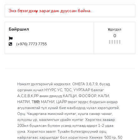
Энэ бүтээгдэхүүн зарагдаж дууссан байна.
Байршил
Үлдэгдэл
0
(+976) 7773 7755
Нэмэлт дэлгэрэнгүй мэдээлэл: ОМЕГА 3,6,7,9, бусад
органик хүчил НҮҮРС УС, ТОС, УУРГААР баялаг
A,C,E,B,K,PP амин дэмүүд КАЛЦИ, ФОСФОР, КАЛИ,
НАТРИ, ТӨМӨР, МАГНИ, ЦАЙР зэрэг эрдэс бодисын өндөр
агууламжтай тул хүний бие махбодод чухал хэрэгцээтэй.
Орц: Чацаргана жимсний нунтаг, хушга самар чөмөг,
хулууны үр, маалингын үрийн нунтаг. Хэрэглэх заавар:
200мл буцалсан бүлээн усанд хутгаад өдөрт 1-2 удаа
ууна. Хориглох заалт: Тухайн бүтээгдэхүүний орц
найрлагаас харшилдаг бол хориглоно Хэмжээ: 500 гр, 50