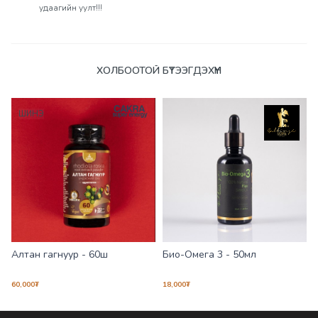
удаагийн уулт!!!
Үзүүлэлтүүд
ХОЛБООТОЙ БҮТЭЭГДЭХҮҮН
ШИНЭ
Алтан гагнуур - 60ш
Био-Омега 3 - 50мл
60,000
₮
18,000
₮
1