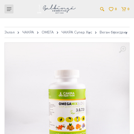
0
0
Эхлэл
ЧАКРА
ОМЕГА
ЧАКРА Супер Хүнс
Веган бүтээгдэхүүн