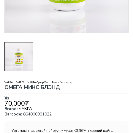
,
,
,
,
ЧАКРА
ОМЕГА
ЧАКРА Супер Хүнс
Веган бүтээгдэхүүн
ОМЕГА МИКС БЛЭНД
Үнэ
70,000
₮
Brand:
ЧАКРА
Barcode:
864000991022
Ургамлын гаралтай найруулж уудаг ОМЕГА, Өглөөний цайнд