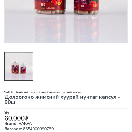
,
,
,
ЧАКРА
Байгалийн зэрлэг жимс, жимсгэнэ
Веган бүтээгдэхүүн
Долоогоно жимсний хуурай нунтаг капсул -
90ш
Үнэ
60,000
₮
Brand:
ЧАКРА
Barcode:
8654000990759