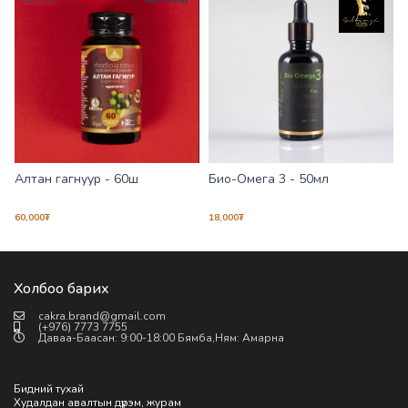
Алтан гагнуур - 60ш
Био-Омега 3 - 50мл
60,000
₮
18,000
₮
1
Холбоо барих
cakra.brand@gmail.com
(+976) 7773 7755
Даваа-Баасан: 9:00-18:00 Бямба,Ням: Амарна
Бидний тухай
Худалдан авалтын дүрэм, журам