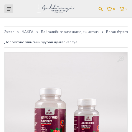
0
0
Эхлэл
ЧАКРА
Байгалийн зэрлэг жимс, жимсгэнэ
Веган бүтээгдэхүү
Долоогоно жимсний хуурай нунтаг капсул