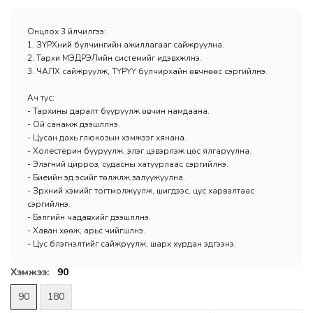
Онцлох 3 үйлчилгээ:
1. ЗҮРХний булчингийн ажиллагааг сайжруулна.
2. Тархи МЭДРЭЛийн системийг идэвхжүүлнэ.
3. ЧАЛХ сайжруулж, ТҮРҮҮ булчирхайн өвчнөөс сэргийлнэ.
Ач тус:
- Тархины даралт бууруулж өвчин намдаана.
- Ой санамж дээшлүүлнэ.
- Цусан дахь глюкозын хэмжээг хянана.
- Холестерин бууруулж, элэг цэвэрлэж цөс ялгаруулна.
- Элэгний цирроз, судасны хатуурлаас сэргийлнэ.
- Биеийн эд эсийг төлжүүлж,залуужуулна.
- Зүрхний хэмийг тогтмолжуулж, шигдээс, цус харвалтаас
сэргийлнэ.
- Бэлгийн чадавхийг дээшлүүлнэ.
- Хаван хөөж, арьс чийгшүүлнэ.
- Цус бүлэгнэлтийг сайжруулж, шарх хурдан эдгээнэ.
Хэмжээ:
90
90
180