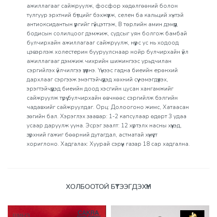
ажиллагааг сайжруулж, фосфор хөдөлгөөний болон
тулгуур эрхтний бүтцийг бэхжүүлж, селен ба кальций хүчтэй
антиоксидантын үүргийг гүйцэтгэж, В төрлийн амин дэмүүд
бодисын солилцоог дэмжиж, судсыг уян болгож бамбай
булчирхайн ажиллагааг сайжруулж, нүүрс ус нь ходоод
цэвэрлэж холестерин бууруулснаар нойр булчирхайн үйл
ажиллагааг дэмжиж чихрийн шижингээс урьдчилан
сэргийлэх үйлчилгээ үзүүлнэ. Үүнээс гадна биеийн ерөнхий
дархлааг сэргээж эмэгтэйчүүдэд хөхний сүү нэмэгдүүлэх,
эрэгтэйчүүдэд биеийн доод хэсгийн цусан хангамжийг
сайжруулж түрүү булчирхайн өвчнөөс сэргийлж бэлгийн
чадавхийг сайжруулдаг. Орц: Долоогоно жимс, Хатаасан
зөгийн бал. Хэрэглэх заавар: 1-2 капсулаар өдөрт 3 удаа
усаар даруулж ууна. Эсрэг заалт: 12 хүртэлх насны хүүхэд,
зүрхний гажиг бөөрний дутагдал, астматай хүмүүст
хориглоно. Хадгалах: Хуурай сэрүүн газар 18 сар хадгална.
Үзүүлэлтүүд
ХОЛБООТОЙ БҮТЭЭГДЭХҮҮН
ШИНЭ