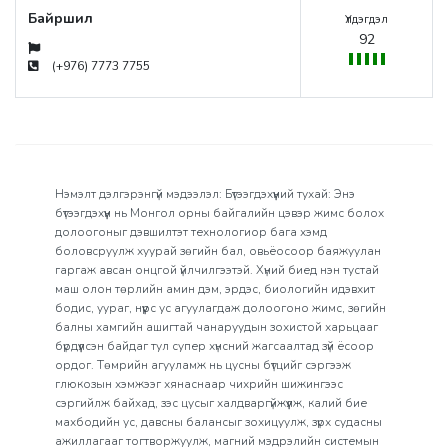
Байршил
Үлдэгдэл
92
(+976) 7773 7755
Нэмэлт дэлгэрэнгүй мэдээлэл: Бүтээгдэхүүний тухай: Энэ
бүтээгдэхүүн нь Монгол орны байгалийн цэвэр жимс болох
долоогоныг дэвшилтэт технологиор бага хэмд
боловсруулж хуурай зөгийн бал, овьёосоор баяжуулан
гаргаж авсан онцгой үйлчилгээтэй. Хүний биед нэн тустай
маш олон төрлийн амин дэм, эрдэс, биологийн идэвхит
бодис, уураг, нүүрс ус агуулагдаж долоогоно жимс, зөгийн
балны хамгийн ашигтай чанаруудын зохистой харьцааг
бүрдүүлсэн байдаг тул супер хүнсний жагсаалтад зүй ёсоор
ордог. Төмрийн агууламж нь цусны бүтцийг сэргээж
глюкозын хэмжээг хянаснаар чихрийн шижингээс
сэргийлж байхад, зэс цусыг халдваргүйжүүлж, калий бие
махбодийн ус, давсны балансыг зохицуулж, зүрх судасны
ажиллагааг тогтворжуулж, магний мэдрэлийн системын