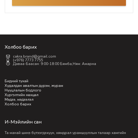
Холбоо барих
cakra.brand@gmail.com
(+976) 7773 7755
Даваа-Баасан: 9:00-18:00 Бямба,Ням: Амарна
Бидний тухай
Худалдан авалтын дүрэм, журам
Нууцлалын бодлого
Хүргэлтийн нөхцөл
Мэдээ, мэдээлэл
Холбоо барих
И-Мэйлийн сан
Та манай шинэ бүтээгдэхүүн, хямдрал урамшууллын талаар хамгийн