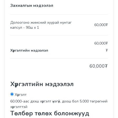
Захиалгын мэдээлэл
Долоогоно жимсний хуурай нунтаг
60,000
₮
капсул - 90ш
x
1
60,000
₮
Хүргэлтийн мэдээлэл
₮
60,000
₮
Хүргэлтийн мэдээлэл
Хүргэлт
60.000-аас дээш хүргэлт үнэгүй, доош бол 5.000 төгрөгний
хүргэлттэй
Төлбөр төлөх боломжууд