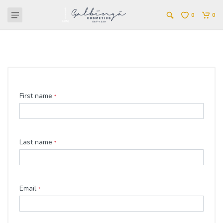
0
0
Бонус карт ашиглах
Ваучер ашиглах
First name
*
Last name
*
Email
*