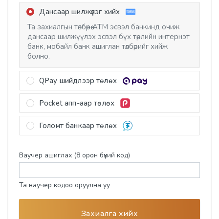
Дансаар шилжүүлэг хийх
Та захиалгын төлбөрөө АТМ эсвэл банкинд очиж
дансаар шилжүүлэх эсвэл бүх төрлийн интернэт
банк, мобайл банк ашиглан төлбөрийг хийж
болно.
QPay шийдлээр төлөх
Хаан банк, Хас банк, Төрийн банк, Улаанбаатар
Pocket апп-аар төлөх
банк, Худалдаа хөгжлийн банк, Most money
үйлчилгээний хэрэглэгчид QPay ашиглан төлбөр
Та өөрийн pocket апп руу нэвтэрч төлбөр төлөлтийг
тооцоо хийх боломжтой.
Голомт банкаар төлөх
үргэлжлүүлнэ үү. Pocket Zero ашиглан
худалдан авалт хийх үед үнийн дүнгийн бэлэг
ГОЛОМТ банкны карт болон Social Pay
дагалдахгүй болохыг анхаарна уу
ашиглан төлбөр төлөх боломжтой. Мөн Монгол улсад
Ваучер ашиглах (8 орон бүхий код)
үйлчилж байгаа бүх банкны картыг Голомт
банкны систем нь унших бөгөөд онлайн төлбөр хийх
боломжтой
Та ваучер кодоо оруулна уу
Захиалга хийх