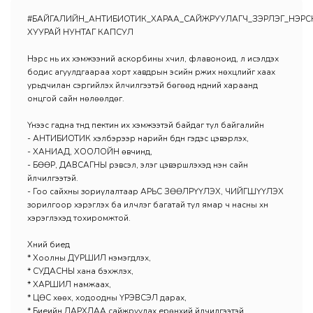
#БАЙГАЛИЙН_АНТИБИОТИК_ХАРАА_САЙЖРУУЛАГЧ_ЗЭРЛЭГ_НЭРС
ХУУРАЙ НУНТАГ КАПСУЛ
Нэрс нь их хэмжээний аскорбины хүчил, флавоноид, үл исэлдэх
бодис агуулдгаараа хорт хавдрын эсийн үржих нөхцлийг хаах
урьдчилан сэргийлэх үйлчилгээтэй бөгөөд нүдний хараанд
онцгой сайн нөлөөлдөг.
Үүнээс гадна түүнд пектин их хэмжээтэй байдаг тул байгалийн
- АНТИБИОТИК хэлбэрээр нарийн бүдүүн гэдэс цэвэрлэх,
- ХАНИАД, ХООЛОЙН өвчинд,
- БӨӨР, ДАВСАГНЫ үрэвсэл, элэг цэвэршүүлэхэд нэн сайн
үйлчилгээтэй.
- Гоо сайхны зориулалтаар АРЬС ЗӨӨЛРҮҮЛЭХ, ЧИЙГШҮҮЛЭХ
зорилгоор хэрэглэх ба илчлэг багатай тул ямар ч насны хүн
хэрэглэхэд тохиромжтой.
Хүний биед
* Хоолны ДУРШИЛ нэмэгдүүлэх,
* СУДАСНЫ хана бэхжүүлэх,
* ХАРШИЛ намжаах,
* ЦӨС хөөх, ходоодны ҮРЭВСЭЛ дарах,
* Биеийн ДАРХЛАА сайжруулах ерөнхий үйлчилгээтэй.