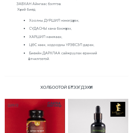
ЗАВХАН Аймгаас бэлтгэв.
Хүний биед
Хоолны ДУРШИЛ нэмэгдүүлэх,
СУДАСНЫ хана бэхжүүлэх,
ХАРШИЛ намжаах,
ЦӨС хөөх, ходоодны ҮРЭВСЭЛ дарах,
Биеийн ДАРХЛАА сайжруулах ерөнхий
үйлчилгээтэй.
Үзүүлэлтүүд
ХОЛБООТОЙ БҮТЭЭГДЭХҮҮН
ШИНЭ