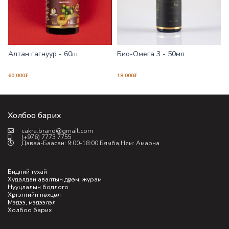
Алтан гагнуур - 60ш
Био-Омега 3 - 50мл
60,000
₮
18,000
₮
1
Холбоо барих
cakra.brand@gmail.com
(+976) 7773 7755
Даваа-Баасан: 9:00-18:00 Бямба,Ням: Амарна
Бидний тухай
Худалдан авалтын дүрэм, журам
Нууцлалын бодлого
Хүргэлтийн нөхцөл
Мэдээ, мэдээлэл
Холбоо барих