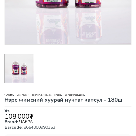
,
,
,
ЧАКРА
Байгалийн зэрлэг жимс, жимсгэнэ
Веган бүтээгдэхүүн
Нэрс жимсний хуурай нунтаг капсул - 180ш
Үнэ
108,000
₮
Brand:
ЧАКРА
Barcode:
8654000990353