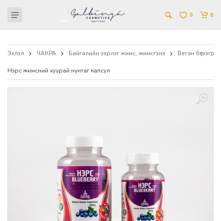
0
0
Эхлэл
ЧАКРА
Байгалийн зэрлэг жимс, жимсгэнэ
Веган бүтээгдэхүү
Нэрс жимсний хуурай нунтаг капсул