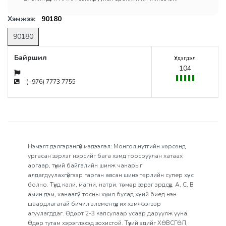
Хэмжээ:
90180
90180
Байршил
Үлдэгдэл
104
(+976) 7773 7755
Нэмэлт дэлгэрэнгүй мэдээлэл: Монгол нутгийн хөрсөнд
ургасан зэрлэг нэрсийг бага хэмд тоосруулан хатаах
аргаар, түүний байгалийн шинж чанарыг
алдагдуулахгүйгээр гарган авсан шинэ төрлийн супер хүнс
болно. Түүнд кали, магни, натри, төмөр зэрэг эрдсүүд, A, C, B
амин дэм, ханаагүй тосны хүчил бусад хүний биед нэн
шаардлагатай бичил элементүүд их хэмжээгээр
агуулагддаг. Өдөрт 2-3 капсулаар усаар даруулж ууна.
Өдөр тутам хэрэглэхэд зохистой. Түүхий эдийг ХӨВСГӨЛ,