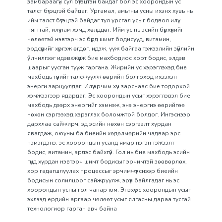
замбараагүй сул бүтэцтэй байдаг бол эс хоорондын ус
талст бүтэцтэй байдаг. Ургамал, амьтны усны ихэнх хувь нь
ийм талст бүтэцтэй байдаг тул урсгал усыг бодвол илүү
нягттай, илүү нам хэмд хөлддөг. Ийм ус нь эсийн бүрхүүлийг
чөлөөтэй нэвтэрч эс бүрд шимт бодисууд, витамин,
эрдсүүдийг хүргэж өгдөг. идэж, ууж байгаа тэжээлийн зүйлийн
үйлчилгээг идэвхжүүлж бие махбодиос хорт бодис, элдэв
шаарыг уусган тууж гаргана. Жирийн ус хэрэглэхэд бие
махбодь түүнийг талсжуулж өөрийн болгоход ихээхэн
энерги зарцуулдаг. Илүү эрчим хүч зарснаас бие тодорхой
хэмжээгээр ядардаг. Эс хоорондын усыг хэрэглэвэл бие
махбодь дээрх энергийг хэмнэж, энэ энергиэ өөрийгөө
нөхөн сэргээхэд хэрэглэх боломжтой болдог. Ингэснээр
дархлаа сайжирч, эд эсийн нөхөн сэргээлт хурдан
явагдаж, оюуны ба биеийн хөдөлмөрийн чадвар эрс
нэмэгдэнэ. эс хоорондын усанд ямар нэгэн тэжээлт
бодис, витамин, эрдэс байхгүй. Гол нь бие махбодь эсийн
гүнд хурдан нэвтэрч шимт бодисыг эрчимтэй зөөвөрлөх,
хор гадагшлуулах процессыг эрчимжүүлснээр биеийн
бодисын солилцоог сайжруулж, эрүүл байлгадаг нь эс
хоорондын усны гол чанар юм. Энэхүү эс хоорондын усыг
эхлээд ердийн аргаар чөлөөт усыг ялгасны дараа тусгай
технологиор гарган авч байна
Үзүүлэлтүүд