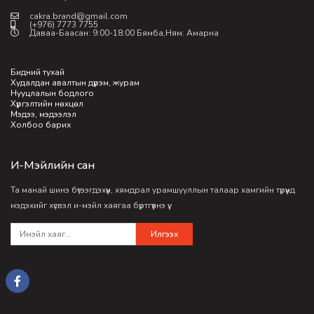
cakra.brand@gmail.com
(+976) 7773 7755
Даваа-Баасан: 9:00-18:00 Бямба,Ням: Амарна
Бидний тухай
Худалдан авалтын дүрэм, журам
Нууцлалын бодлого
Хүргэлтийн нөхцөл
Мэдээ, мэдээлэл
Холбоо барих
И-Мэйлийн сан
Та манай шинэ бүтээгдэхүүн, хямдрал урамшууллын талаар хамгийн түрүүнд
мэдэхийг хүсвэл и-мэйл хаягаа бүртгүүлнэ үү.
Илгээх