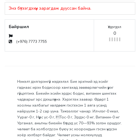
Энэ бүтээгдэхүүн зарагдаж дууссан байна.
Байршил
Үлдэгдэл
0
(+976) 7773 7755
Нэмэлт дэлгэрэнгүй мэдээлэл: Бие эрхтний эд эсийг
гаднаас ирэх бодисоор хангахад зөөвөрлөгчийн үүрэг
гүйцэтгэнэ. Биеийн эсийн эрдэс бодис, витамин шингээх
чадварыг эрс дээшлүүлнэ. Хэрэглэх заавар: Өдөрт 1
хоолны халбагыг хөлдөөж гэсгээсэн 1 аяга усанд
найруулж 1-2 сар ууна. Тэжээллэг чанар: Илчлэг-0 ккал,
Уураг-0 г, Нүүрс ус-0 г, Тос-0 г, Эрдэс-0 мг, Витамин-0 мг
Ургамал, амьтны биеийн бүтцэд ус 70—93% эзлэн оршдог.
чөлөөт ба холбогдсон буюу эс хоорондын гэсэн үндсэн
хоёр хэлбэрт байдаг. Чөлөөт усны молекулууд