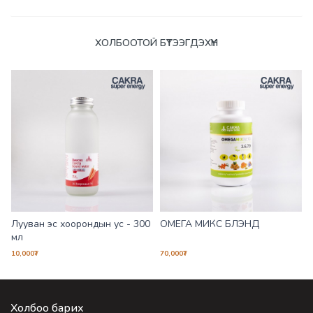
ХОЛБООТОЙ БҮТЭЭГДЭХҮҮН
Лууван эс хоорондын ус - 300
ОМЕГА МИКС БЛЭНД
мл
10,000
₮
70,000
₮
4
Холбоо барих