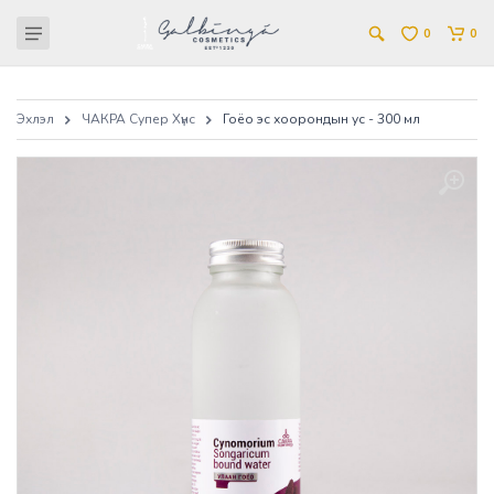
0
0
Эхлэл
ЧАКРА Супер Хүнс
Гоёо эс хоорондын ус - 300 мл