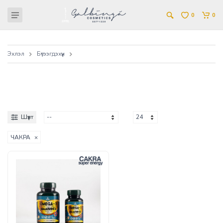
0
0
Эхлэл
Бүтээгдэхүүн
Шүүлт
ЧАКРА
×