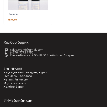
Омега 3
45,000₮
Холбоо барих
cakra.brand@gmail.com
(+976) 7773 7755
Даваа-Баасан: 9:00-18:00 Бямба,Ням: Амарна
Бидний тухай
Худалдан авалтын дүрэм, журам
Нууцлалын бодлого
Хүргэлтийн нөхцөл
Мэдээ, мэдээлэл
Холбоо барих
И-Мэйлийн сан