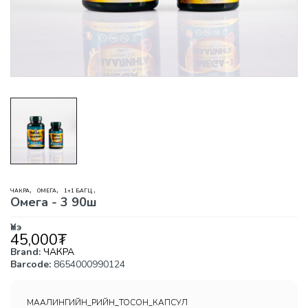
,
,
,
ЧАКРА
ОМЕГА
1+1 БАГЦ
Омега - 3 90ш
Үнэ
45,000
₮
Brand:
ЧАКРА
Barcode:
8654000990124
МААЛИНГИЙН_ҮРИЙН_ТОСОН_КАПСУЛ