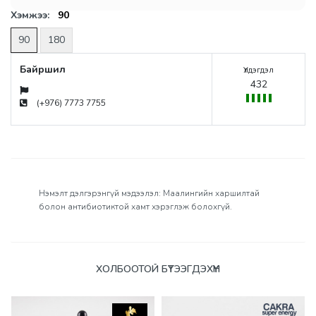
Хэмжээ:
90
90
180
Байршил
Үлдэгдэл
432
(+976) 7773 7755
Нэмэлт дэлгэрэнгүй мэдээлэл: Маалингийн харшилтай
болон антибиотиктой хамт хэрэглэж болохгүй.
Үзүүлэлтүүд
ХОЛБООТОЙ БҮТЭЭГДЭХҮҮН