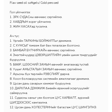
Flax seed oil softgels/ Cold pressed
Гол үйлчилгээ:
1. ЗҮРХ СУДАСны өвчнөөс сэргийлнэ.
2. ХАВДРЫН эсрэг үйлчилнэ.
3. ЖИН ХАСАХад тусална.
Ач тус:
1. Ургийн ТАРХИНЫ БОЙЖИЛТыг дэмжинэ.
2. ҮС ХУМСЫГ тэжээж бат бөх гялалзсан болгоно.
3. БАМБАЙ БУЛЧИРХАЙн өвчнөөс сэргийлнэ.
4. Эмэгтэйчүүдэд ЦЭВЭРШИЛТИЙН үеийн шинж тэмдгүүдийг
бууруулна.
5. БӨӨР, ШЭЭСНИЙ ЗАМЫН өвчнийг анагаахад тустай.
6. Уушиг АМЬСГАЛЫН ЗАМЫН өвчнөөс сэргийлнэ.
7. Арьсны бүх төрлийн ҮРЭВСЛИЙГ дарна.
8. Хоол боловсруулах системийн ажиллагааг дэмжинэ.
9. Цусан дахь сахарын хэмжээг бууруулна.
10. ДАРХЛАА ДЭМЖИЖ биеийн ерөнхий эсэргүүцлийг
сайжруулна.
11. Судасны ханыг уян болгож ЦУС ХАРВАЛТ, зүрхний
ШИГДЭЭСЭЭС хамгаална.
12. Цусан дахь ХОЛЕСТЕРИНийг багасгаж ЦУС ШИНГЭЛНЭ.