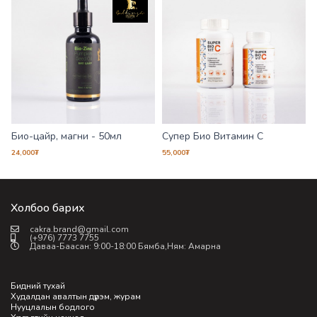
Био-цайр, магни - 50мл
Супер Био Витамин С
24,000
₮
55,000
₮
5
Холбоо барих
cakra.brand@gmail.com
(+976) 7773 7755
Даваа-Баасан: 9:00-18:00 Бямба,Ням: Амарна
Бидний тухай
Худалдан авалтын дүрэм, журам
Нууцлалын бодлого