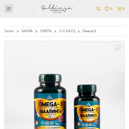
0
0
Эхлэл
ЧАКРА
ОМЕГА
1+1 БАГЦ
Омега 3