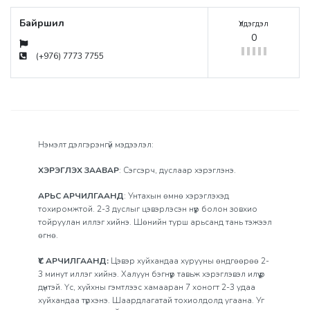
Байршил
Үлдэгдэл
0
(+976) 7773 7755
Нэмэлт дэлгэрэнгүй мэдээлэл:
ХЭРЭГЛЭХ ЗААВАР
: Сэгсэрч, дуслаар хэрэглэнэ.
АРЬС АРЧИЛГААНД
: Унтахын өмнө хэрэглэхэд
тохиромжтой. 2-3 дуслыг цэвэрлэсэн нүүр болон зовхио
тойруулан иллэг хийнэ. Шөнийн турш арьсанд тань тэжээл
өгнө.
ҮС АРЧИЛГААНД:
Цэвэр хуйхандаа хурууны өндгөөрөө 2-
3 минут иллэг хийнэ. Халуун бэгнүүр тавьж хэрэглэвэл илүү үр
дүнтэй. Үс, хуйхны гэмтлээс хамааран 7 хоногт 2-3 удаа
хуйхандаа түрхэнэ. Шаардлагатай тохиолдолд угаана. Уг