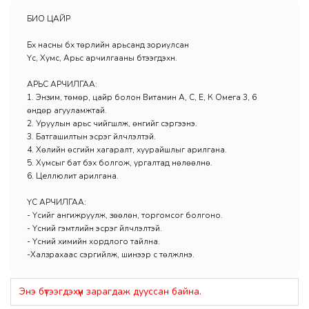
БИО ЦАЙР
Бүх насны бүх төрлийн арьсанд зориулсан
Үс, Хумс, Арьс арчилгааны бүтээгдэхүүн.
АРЬС АРЧИЛГАА:
1. Энзим, төмөр, цайр болон Витамин А, С, Е, К Омега 3, 6
өндөр агууламжтай.
2. Уруулын арьс чийгшүүлж, өнгийг сэргээнэ.
3. Батгашилтын эсрэг үйлчлэлтэй.
4. Хөлийн өсгийн хагаралт, хуурайшлыг арилгана.
5. Хумсыг бат бэх болгож, ургалтад нөлөөлнө.
6. Целлюлит арилгана.
ҮС АРЧИЛГАА:
- Үсийг ангижруулж, зөөлөн, торгомсог болгоно.
- Үсний гэмтлийн эсрэг үйлчлэлтэй.
- Үсний химийн хордлого тайлна.
-Халзрахаас сэргийлж, шинээр үс төлжүүлнэ.
Энэ бүтээгдэхүүн зарагдаж дууссан байна.