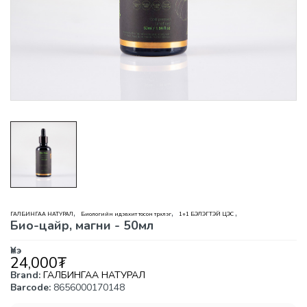
,
,
,
ГАЛБИНГАА НАТУРАЛ
Биологийн идэвхит тосон түрхлэг
1+1 БЭЛЭГТЭЙ ЦЭС
Био-цайр, магни - 50мл
Үнэ
24,000
₮
Brand:
ГАЛБИНГАА НАТУРАЛ
Barcode:
8656000170148