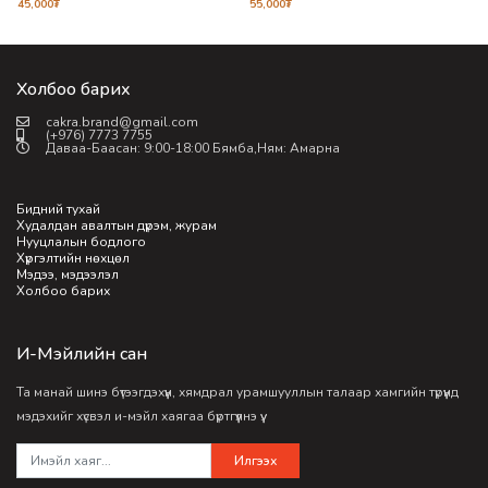
45,000
₮
55,000
₮
5
Холбоо барих
cakra.brand@gmail.com
(+976) 7773 7755
Даваа-Баасан: 9:00-18:00 Бямба,Ням: Амарна
Бидний тухай
Худалдан авалтын дүрэм, журам
Нууцлалын бодлого
Хүргэлтийн нөхцөл
Мэдээ, мэдээлэл
Холбоо барих
И-Мэйлийн сан
Та манай шинэ бүтээгдэхүүн, хямдрал урамшууллын талаар хамгийн түрүүнд
мэдэхийг хүсвэл и-мэйл хаягаа бүртгүүлнэ үү.
Илгээх