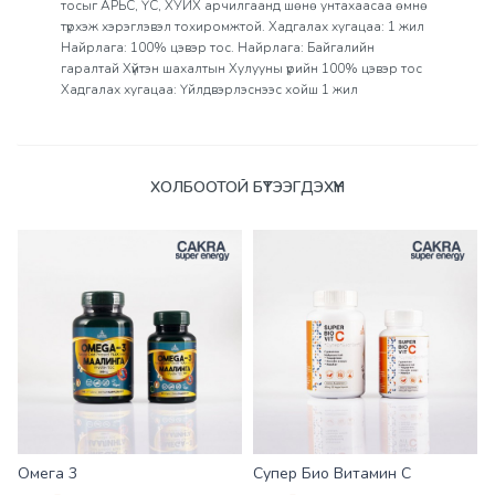
тосыг АРЬС, ҮС, ХУЙХ арчилгаанд шөнө унтахаасаа өмнө
түрхэж хэрэглэвэл тохиромжтой. Хадгалах хугацаа: 1 жил
Найрлага: 100% цэвэр тос. Найрлага: Байгалийн
гаралтай Хүйтэн шахалтын Хулууны үрийн 100% цэвэр тос
Хадгалах хугацаа: Үйлдвэрлэснээс хойш 1 жил
Үзүүлэлтүүд
ХОЛБООТОЙ БҮТЭЭГДЭХҮҮН
Омега 3
Супер Био Витамин С