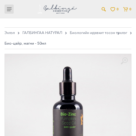
0
0
Эхлэл
ГАЛБИНГАА НАТУРАЛ
Биологийн идэвхит тосон түрхлэг
Био-цайр, магни - 50мл