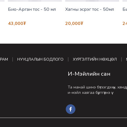
Био-Арган тос - 50 мл
Хагны эсрэг тос - 50мл
Б
43,000
₮
20,000
₮
2
УРАМ
НУУЦЛАЛЫН БОДЛОГО
ХҮРГЭЛТИЙН НӨХЦӨЛ
И-Мэйлийн сан
Та манай шинэ бүтээгдэхүүн, хям
и-мэйл хаягаа бүртгүүлнэ үү.