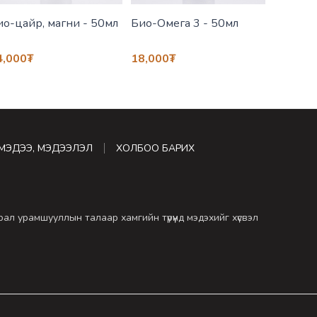
ио-цайр, магни - 50мл
Био-Омега 3 - 50мл
Био-Вит
4,000
₮
18,000
₮
18,000
МЭДЭЭ, МЭДЭЭЛЭЛ
ХОЛБОО БАРИХ
драл урамшууллын талаар хамгийн түрүүнд мэдэхийг хүсвэл