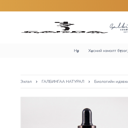
Нүүр
Хүнсний нэмэлт бүтээгд
Эхлэл
ГАЛБИНГАА НАТУРАЛ
Биологийн идэвхи