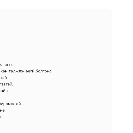
ил өгнө.
өн төлжүүлж өөгүй болгоно.
этэй.
гээтэй.
сайн.
охиромжтой.
нө.
а.