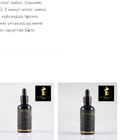
иллэг хийнэ. Шөнийн
-3 минут иллэг хийнэ.
а хуйхандаа түрхэнэ.
өнө унтахаасаа өмнө
н гаралтай Бүйлс