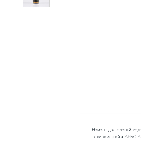
Нэмэлт дэлгэрэнгүй мэд
тохиромжтой • АРЬС АР