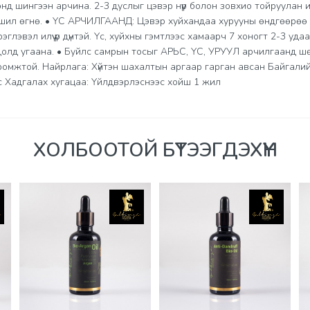
нд шингээн арчина. 2-3 дуслыг цэвэр нүүр болон зовхио тойруулан 
шил өгнө. • ҮС АРЧИЛГААНД: Цэвэр хуйхандаа хурууны өндгөөрөө 2
эглэвэл илүү үр дүнтэй. Үс, хуйхны гэмтлээс хамаарч 7 хоногт 2-3 уда
лд угаана. • Буйлс самрын тосыг АРЬС, ҮС, УРУУЛ арчилгаанд ш
ромжтой. Найрлага: Хүйтэн шахалтын аргаар гарган авсан Байгалий
 Хадгалах хугацаа: Үйлдвэрлэснээс хойш 1 жил
ХОЛБООТОЙ БҮТЭЭГДЭХҮҮН