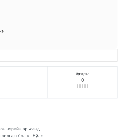
нэ
Үлдэгдэл
0
олон нярайн арьсанд
рилгаж болно. Бүйлс