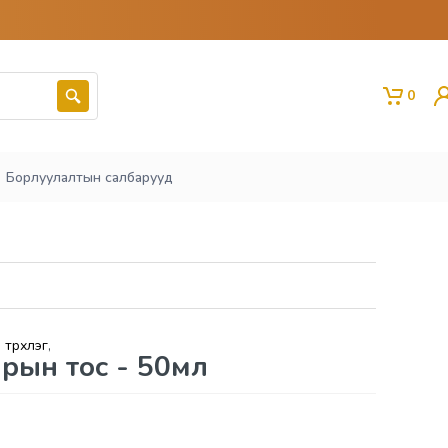
0
Борлуулалтын салбарууд
түрхлэг
,
рын тос - 50мл