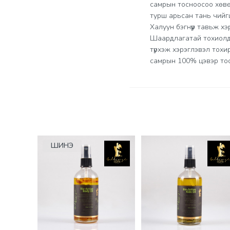
самрын тосноосоо хөвө
турш арьсан тань чийг
Халуун бэгнүүр тавьж хэр
Шаардлагатай тохиолдо
түрхэж хэрэглэвэл тохи
самрын 100% цэвэр тос
Үзүүлэлтүүд
ШИНЭ