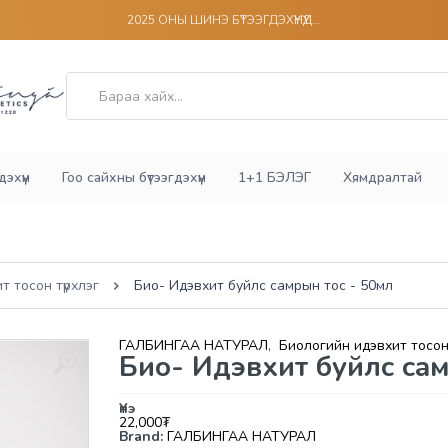
2025 ОНЫ ШИНЭ БҮТЭЭГДЭХҮҮНҮҮД...
эхүүн
Гоо сайхны бүтээгдэхүүн
1+1 БЭЛЭГ
Хямдралтай
т тосон түрхлэг
Био- Идэвхит буйлс самрын тос - 50мл
ГАЛБИНГАА НАТУРАЛ
,
Биологийн идэвхит тосон 
Био- Идэвхит буйлс сам
Үнэ
22,000
₮
Brand:
ГАЛБИНГАА НАТУРАЛ