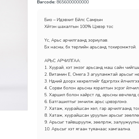
Barcode:
8656000000000
Био – Идэвхит Бүйлс Самрын
Хүйтэн шахалтын 100% Цэвэр тос
Үс, Арьс арчилгаанд зориулав.
Бүх насны, бүх төрлийн арьсанд тохиромжтой.
АРЬС АРЧИЛГАА:
1. Хуурай, хэт эмзэг арьсанд маш сайн чийгш
2. Витамин Е, Омега 3 агууламжтай арьсыг нөх
3. Нүдний доорх хөхрөлтийг бүдэгрүүлэх үйлчилгэ
4. Сорви болон арьсны язралтын эсрэг үйлчил
5. Харшил болон хайрст үлд, арьсны өвчлөлд 
6. Батгашилтыг эмчилж арьс цэвэрлэнэ.
7. Хатаж, хуурайшсан хөл, гар арчилгаанд т
8. Хатаж, хуурайшсан уруулын арьсыг зөөллө
9. Арьсыг тайвшруулж, зөөлрүүлж, залуужуулн
10. Арьсыг хэт ягаан туяанаас хамгаална.