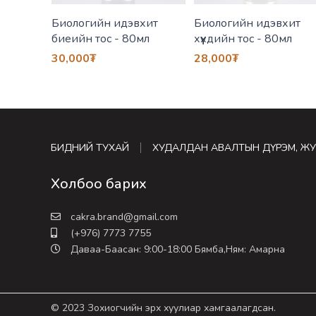
0мл
Биологийн идэвхит
Биологийн идэвхит
биеийн тос - 80мл
хүүхдийн тос - 80мл
30,000
₮
28,000
₮
БИДНИЙ ТУХАЙ
ХУДАЛДАН АВАЛТЫН ДҮРЭМ, Ж
Холбоо барих
cakra.brand@gmail.com
(+976) 7773 7755
Даваа-Баасан: 9:00-18:00 Бямба,Ням: Амарна
© 2023 Зохиогчийн эрх хуулиар хамгаалагдсан.