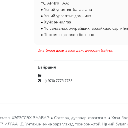
ҮС АРЧИЛГАА:
• Үсний уналтыг багасгана
• Үсний ургалтыг дэмжинэ
• Хуйх эмчилгээ
• Үс салаалах, хуурайших, арзайхаас сэргийл
• Торгомсог,зөөлөн болгоно
Энэ бүтээгдэхүүн зарагдаж дууссан байна.
Байршил
(+976) 7773 7755
ээлэл: ХЭРЭГЛЭХ ЗААВАР: • Сэгсэрч, дуслаар хэрэглэнэ. • Хүүхэд б
ЧИЛГААНД: Унтахын өмнө хэрэглэхэд тохиромжтой. Нүүрний будаг а