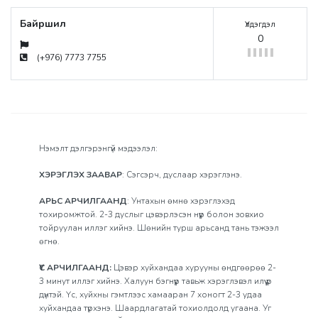
Байршил
Үлдэгдэл
0
(+976) 7773 7755
Нэмэлт дэлгэрэнгүй мэдээлэл:
ХЭРЭГЛЭХ ЗААВАР
: Сэгсэрч, дуслаар хэрэглэнэ.
АРЬС АРЧИЛГААНД
: Унтахын өмнө хэрэглэхэд
тохиромжтой. 2-3 дуслыг цэвэрлэсэн нүүр болон зовхио
тойруулан иллэг хийнэ. Шөнийн турш арьсанд тань тэжээл
өгнө.
ҮС АРЧИЛГААНД:
Цэвэр хуйхандаа хурууны өндгөөрөө 2-
3 минут иллэг хийнэ. Халуун бэгнүүр тавьж хэрэглэвэл илүү үр
дүнтэй. Үс, хуйхны гэмтлээс хамааран 7 хоногт 2-3 удаа
хуйхандаа түрхэнэ. Шаардлагатай тохиолдолд угаана. Уг