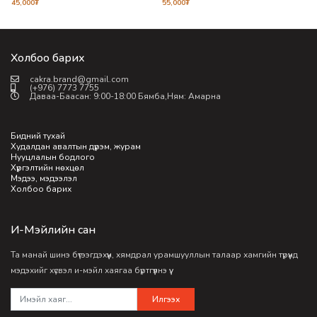
45,000
₮
55,000
₮
5
Холбоо барих
cakra.brand@gmail.com
(+976) 7773 7755
Даваа-Баасан: 9:00-18:00 Бямба,Ням: Амарна
Бидний тухай
Худалдан авалтын дүрэм, журам
Нууцлалын бодлого
Хүргэлтийн нөхцөл
Мэдээ, мэдээлэл
Холбоо барих
И-Мэйлийн сан
Та манай шинэ бүтээгдэхүүн, хямдрал урамшууллын талаар хамгийн түрүүнд
мэдэхийг хүсвэл и-мэйл хаягаа бүртгүүлнэ үү.
Илгээх