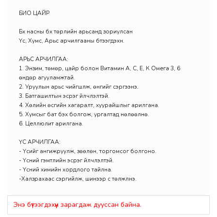
БИО ЦАЙР
Бүх насны бүх төрлийн арьсанд зориулсан
Үс, Хумс, Арьс арчилгааны бүтээгдэхүүн.
АРЬС АРЧИЛГАА:
1. Энзим, төмөр, цайр болон Витамин А, С, Е, К Омега 3, 6
өндөр агууламжтай.
2. Уруулын арьс чийгшүүлж, өнгийг сэргээнэ.
3. Батгашилтын эсрэг үйлчлэлтэй.
4. Хөлийн өсгийн хагаралт, хуурайшлыг арилгана.
5. Хумсыг бат бэх болгож, ургалтад нөлөөлнө.
6. Целлюлит арилгана.
ҮС АРЧИЛГАА:
- Үсийг ангижруулж, зөөлөн, торгомсог болгоно.
- Үсний гэмтлийн эсрэг үйлчлэлтэй.
- Үсний химийн хордлого тайлна.
-Халзрахаас сэргийлж, шинээр үс төлжүүлнэ.
Энэ бүтээгдэхүүн зарагдаж дууссан байна.