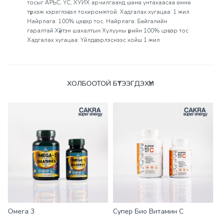
тосыг АРЬС, ҮС, ХУЙХ арчилгаанд шөнө унтахаасаа өмнө
түрхэж хэрэглэвэл тохиромжтой. Хадгалах хугацаа: 1 жил
Найрлага: 100% цэвэр тос. Найрлага: Байгалийн
гаралтай Хүйтэн шахалтын Хулууны үрийн 100% цэвэр тос
Хадгалах хугацаа: Үйлдвэрлэснээс хойш 1 жил
Үзүүлэлтүүд
ХОЛБООТОЙ БҮТЭЭГДЭХҮҮН
Омега 3
Супер Био Витамин С