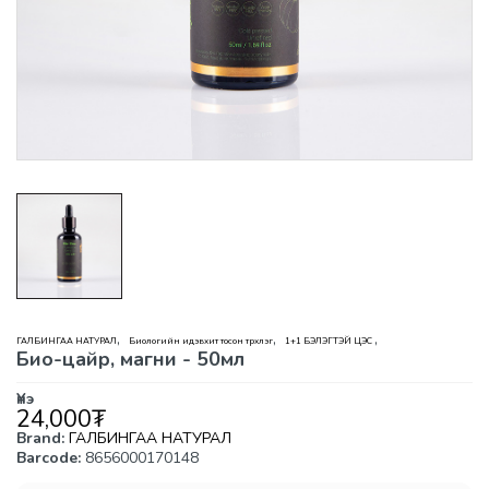
,
,
,
ГАЛБИНГАА НАТУРАЛ
Биологийн идэвхит тосон түрхлэг
1+1 БЭЛЭГТЭЙ ЦЭС
Био-цайр, магни - 50мл
Үнэ
24,000
₮
Brand:
ГАЛБИНГАА НАТУРАЛ
Barcode:
8656000170148