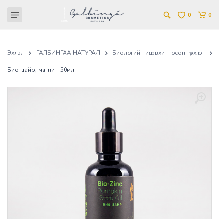
0
0
Эхлэл
ГАЛБИНГАА НАТУРАЛ
Биологийн идэвхит тосон түрхлэг
Био-цайр, магни - 50мл