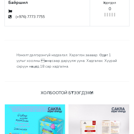
Байршил
Үлдэгдэл
0
(+976) 7773 7755
Нэмэлт дэлгэрэнгүй мэдээлэл: Хэрэглэх заавар: Өдөрт 1
уутыг хоолны өмнө усаар даруулж ууна. Хадгалах: Хуурай
сэрүүн нөхцөлд 18 сар хадгална.
Үзүүлэлтүүд
ХОЛБООТОЙ БҮТЭЭГДЭХҮҮН