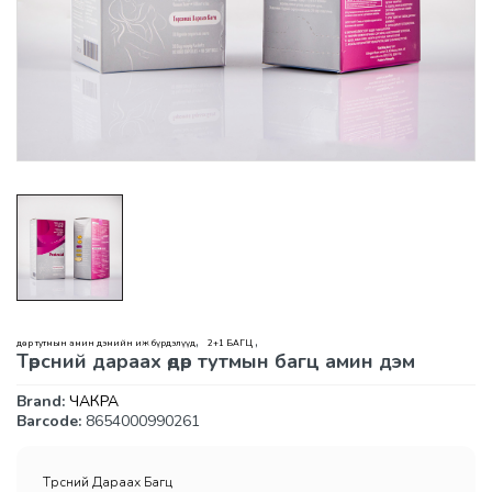
,
,
Өдөр тутмын амин дэмийн иж бүрдэлүүд
2+1 БАГЦ
Төрсний дараах өдөр тутмын багц амин дэм
Brand:
ЧАКРА
Barcode:
8654000990261
Төрсний Дараах Багц