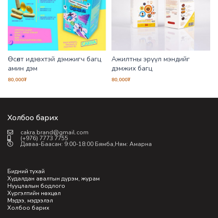
ц
Өсөлт идэвхтэй дэмжигч багц
Ажилтны эрүүл мэндийг
амин дэм
дэмжих багц
80,000
₮
80,000
₮
8
Холбоо барих
cakra.brand@gmail.com
(+976) 7773 7755
Даваа-Баасан: 9:00-18:00 Бямба,Ням: Амарна
Бидний тухай
Худалдан авалтын дүрэм, журам
Нууцлалын бодлого
Хүргэлтийн нөхцөл
Мэдээ, мэдээлэл
Холбоо барих