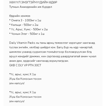
ХӨХҮҮЛ ЭМЭГТЭЙЧҮҮДИЙН ӨДӨР
Тутмын Аминдэмийн иж бүрдэл
Өдрийн хэмжээ
* Омега 3 - 1000мг х 1ш
* Кальци - 500мг х 2ш
* Үс, Арьс, Хумс - 500мг х 2ш
* Чонын Элэг - 500мг х 1ш
Daily Vitamin Packs нь таны өвөрмөц тэжээллэг хэрэгцээг хангахад
туслах энгийн, хялбар шийдэл юм. Багц бүр нь өндөр чанартай,
шинжлэх ухаанд суурилсан томъёогоор боловсруулсан бөгөөд
эрүүл мэндийг дэмжих, нөхөн сэргээхэд шаардлагатай амин чухал
амин дэм, эрдэсийг хангахад зориулагдсан.
GKB C DLY VP PTN 30CT
*Үс, арьс, хумс Х 1ш
/Хуш ба Кокосын тосон
зөөлөн капсул/
*Үс, арьс, хумс Х 1ш
/Хуш ба Кокосын тосон
зөөлөн капсул/