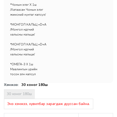
*Чонын элэг Х 1ш
/Хатаасан Чонын элэг
жимсний нунтаг капсул/
*МОНГОЛ КАЛЬЦ +D+A
/Монгол өндөгний
хальсны кальци/
*МОНГОЛ КАЛЬЦ +D+A
/Монгол өндөгний
хальсны кальци/
*ОМЕГА-3 Х 1ш
Маалингын үрийн
тосон зөөлөн капсул
Хэмжээ:
30 хоног 180ш
30 хоног 180ш
Энэ хэмжээ, хувилбар зарагдаж дууссан байна.