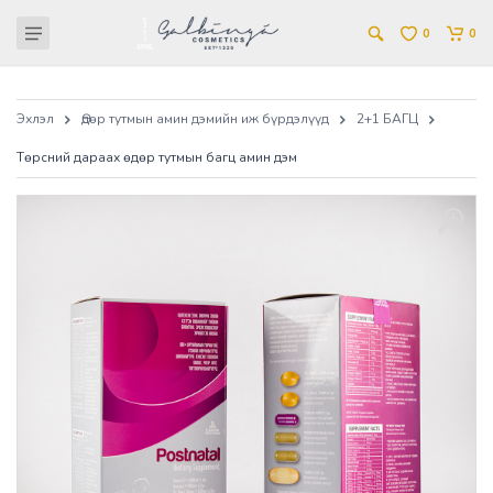
0
0
Эхлэл
Өдөр тутмын амин дэмийн иж бүрдэлүүд
2+1 БАГЦ
Төрсний дараах өдөр тутмын багц амин дэм