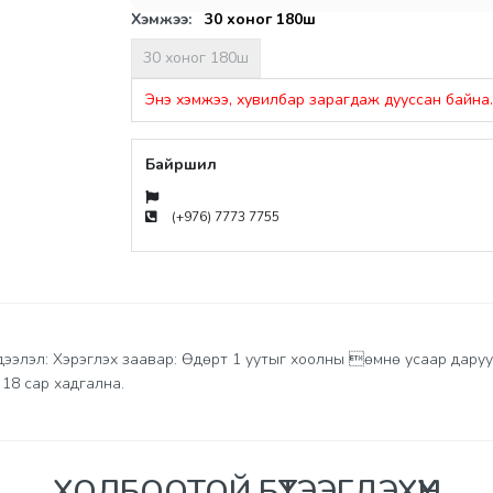
Хэмжээ:
30 хоног 180ш
30 хоног 180ш
Энэ хэмжээ, хувилбар зарагдаж дууссан байна.
Байршил
(+976) 7773 7755
дээлэл: Хэрэглэх заавар: Өдөрт 1 уутыг хоолны өмнө усаар даруу
18 сар хадгална.
ХОЛБООТОЙ БҮТЭЭГДЭХҮҮН