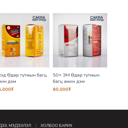
үхэд Өдөр тутмын багц
50+ ЭМ Өдөр тутмын
Төрсний
мин дэм
багц амин дэм
тутмын 
5,000
₮
80,000
₮
80,000
ДЭЭ, МЭДЭЭЛЭЛ
ХОЛБОО БАРИХ