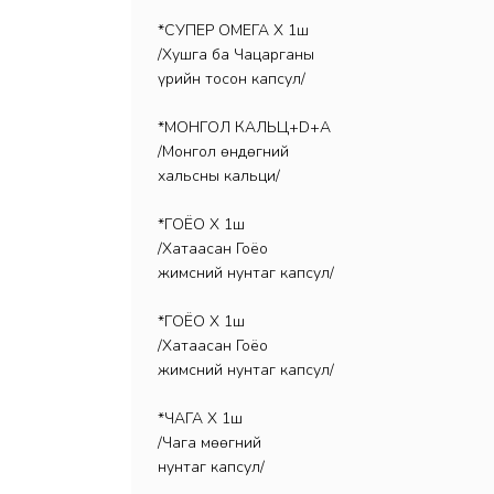
*СУПЕР ОМЕГА Х 1ш
/Хушга ба Чацарганы
үрийн тосон капсул/
*МОНГОЛ КАЛЬЦ+D+A
/Монгол өндөгний
хальсны кальци/
*ГОЁО Х 1ш
/Хатаасан Гоёо
жимсний нунтаг капсул/
*ГОЁО Х 1ш
/Хатаасан Гоёо
жимсний нунтаг капсул/
*ЧАГА Х 1ш
/Чага мөөгний
нунтаг капсул/