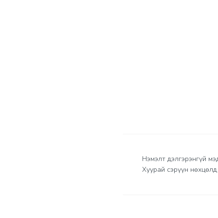
Нэмэлт дэлгэрэнгүй мэ
Хуурай сэрүүн нөхцөлд 
Үзүүлэлтүүд