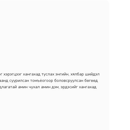
эг хэрэгцээг хангахад туслах энгийн, хялбар шийдэл
хаанд суурилсан томъёогоор боловсруулсан бөгөөд
длагатай амин чухал амин дэм, эрдэсийг хангахад