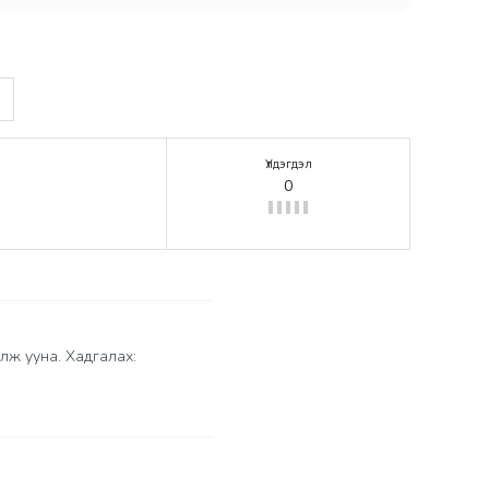
Үлдэгдэл
0
лж ууна. Хадгалах: