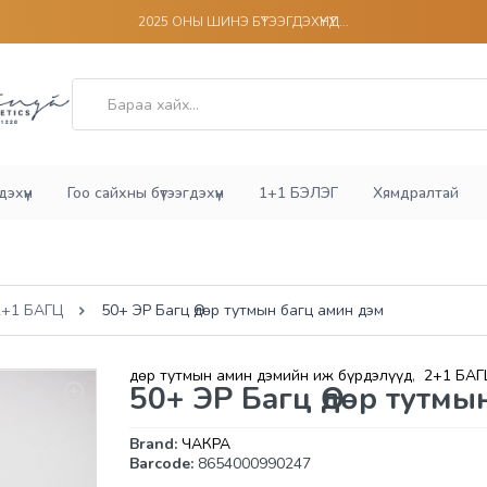
2025 ОНЫ ШИНЭ БҮТЭЭГДЭХҮҮНҮҮД...
эхүүн
Гоо сайхны бүтээгдэхүүн
1+1 БЭЛЭГ
Хямдралтай
2+1 БАГЦ
50+ ЭР Багц Өдөр тутмын багц амин дэм
Өдөр тутмын амин дэмийн иж бүрдэлүүд
,
2+1 БА
50+ ЭР Багц Өдөр тутмы
Brand:
ЧАКРА
Barcode:
8654000990247