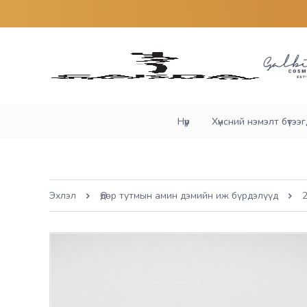
Нүүр
Хүнсний нэмэлт бүтээгд
Эхлэл
Өдөр тутмын амин дэмийн иж бүрдэлүүд