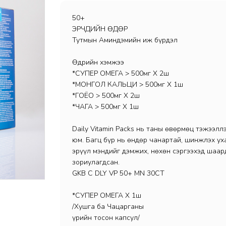
50+
ЭРЧҮҮДИЙН ӨДӨР
Тутмын Аминдэмийн иж бүрдэл
Өдрийн хэмжээ
*СУПЕР ОМЕГА > 500мг Х 2ш
*МОНГОЛ КАЛЬЦИ > 500мг Х 1ш
*ГОЁО > 500мг Х 2ш
*ЧАГА > 500мг Х 1ш
Daily Vitamin Packs нь таны өвөрмөц тэжээлл
юм. Багц бүр нь өндөр чанартай, шинжлэх у
эрүүл мэндийг дэмжих, нөхөн сэргээхэд шаар
зориулагдсан.
GKB C DLY VP 50+ MN 30CT
*СУПЕР ОМЕГА Х 1ш
/Хушга ба Чацарганы
үрийн тосон капсул/