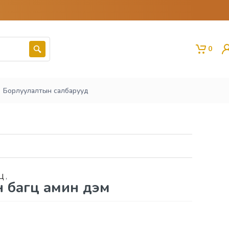
0
Борлуулалтын салбарууд
ГЦ
,
н багц амин дэм