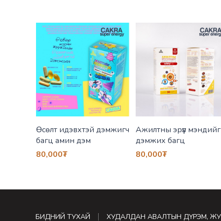
 өдөр
Өсөлт идэвхтэй дэмжигч
Ажилтны эрүүл мэндийг
н дэм
багц амин дэм
дэмжих багц
80,000
₮
80,000
₮
БИДНИЙ ТУХАЙ
ХУДАЛДАН АВАЛТЫН ДҮРЭМ, Ж