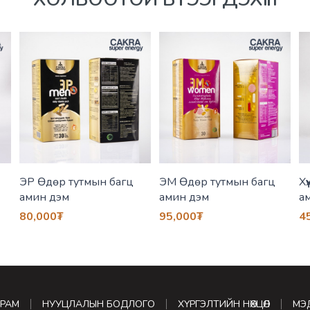
ЭР Өдөр тутмын багц
ЭМ Өдөр тутмын багц
Хү
амин дэм
амин дэм
а
80,000
₮
95,000
₮
4
УРАМ
НУУЦЛАЛЫН БОДЛОГО
ХҮРГЭЛТИЙН НӨХЦӨЛ
МЭ