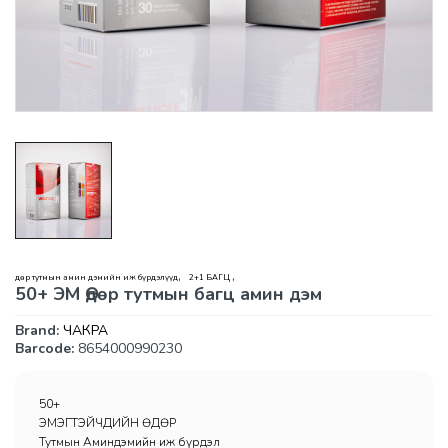
,
,
Өдөр тутмын амин дэмийн иж бүрдэлүүд
2+1 БАГЦ
50+ ЭМ Өдөр тутмын багц амин дэм
Brand:
ЧАКРА
Barcode:
8654000990230
50+
ЭМЭГТЭЙЧҮҮДИЙН ӨДӨР
Тутмын Аминдэмийн иж бүрдэл