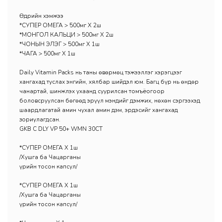
Өдрийн хэмжээ
*СУПЕР ОМЕГА > 500мг Х 2ш
*МОНГОЛ КАЛЬЦИ > 500мг Х 2ш
*ЧОНЫН ЭЛЭГ > 500мг Х 1ш
*ЧАГА > 500мг Х 1ш
Daily Vitamin Packs нь таны өвөрмөц тэжээллэг хэрэгцээг
хангахад туслах энгийн, хялбар шийдэл юм. Багц бүр нь өндөр
чанартай, шинжлэх ухаанд суурилсан томъёогоор
боловсруулсан бөгөөд эрүүл мэндийг дэмжих, нөхөн сэргээхэд
шаардлагатай амин чухал амин дэм, эрдэсийг хангахад
зориулагдсан.
GKB C DLY VP 50+ WMN 30CT
*СУПЕР ОМЕГА Х 1ш
/Хушга ба Чацарганы
үрийн тосон капсул/
*СУПЕР ОМЕГА Х 1ш
/Хушга ба Чацарганы
үрийн тосон капсул/