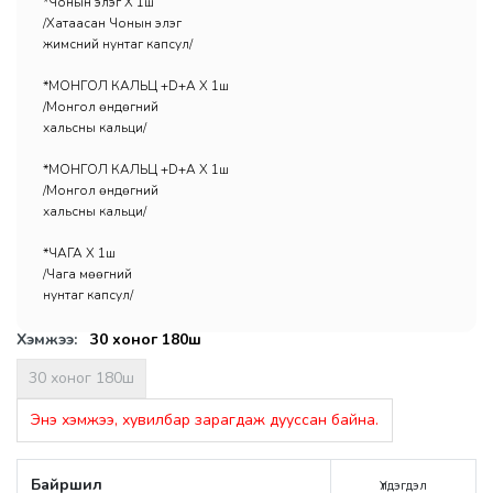
*Чонын элэг Х 1ш
/Хатаасан Чонын элэг
жимсний нунтаг капсул/
*МОНГОЛ КАЛЬЦ +D+A Х 1ш
/Монгол өндөгний
хальсны кальци/
*МОНГОЛ КАЛЬЦ +D+A Х 1ш
/Монгол өндөгний
хальсны кальци/
*ЧАГА Х 1ш
/Чага мөөгний
нунтаг капсул/
Хэмжээ:
30 хоног 180ш
30 хоног 180ш
Энэ хэмжээ, хувилбар зарагдаж дууссан байна.
Байршил
Үлдэгдэл