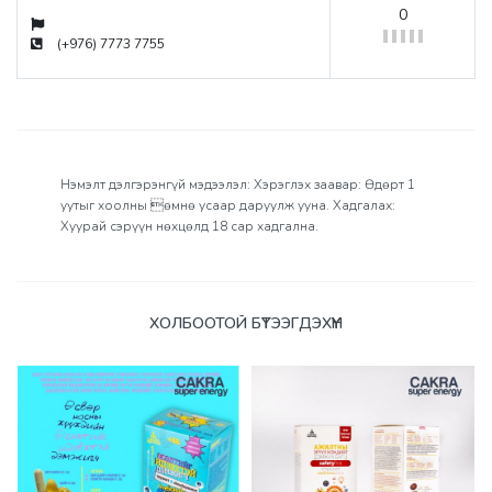
0
(+976) 7773 7755
Нэмэлт дэлгэрэнгүй мэдээлэл: Хэрэглэх заавар: Өдөрт 1
уутыг хоолны өмнө усаар даруулж ууна. Хадгалах:
Хуурай сэрүүн нөхцөлд 18 сар хадгална.
Үзүүлэлтүүд
ХОЛБООТОЙ БҮТЭЭГДЭХҮҮН