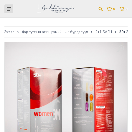
0
0
Эхлэл
Өдөр тутмын амин дэмийн иж бүрдэлүүд
2+1 БАГЦ
50+ ЭМ 