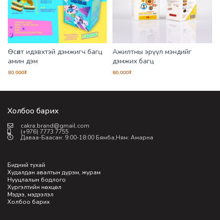
Өсөлт идэвхтэй дэмжигч багц
Ажилтны эрүүл мэндийг
амин дэм
дэмжих багц
80,000
₮
80,000
₮
8
Холбоо барих
cakra.brand@gmail.com
(+976) 7773 7755
Даваа-Баасан: 9:00-18:00 Бямба,Ням: Амарна
Бидний тухай
Худалдан авалтын дүрэм, журам
Нууцлалын бодлого
Хүргэлтийн нөхцөл
Мэдээ, мэдээлэл
Холбоо барих