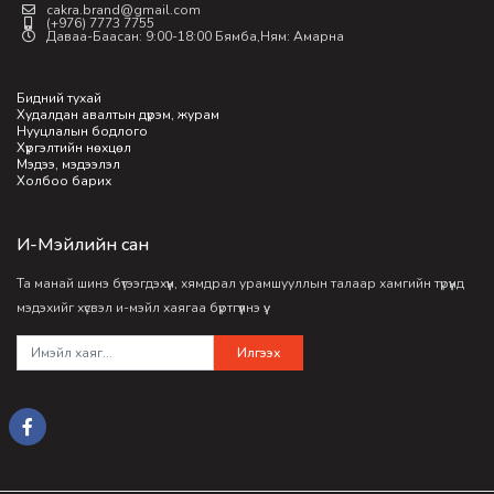
cakra.brand@gmail.com
(+976) 7773 7755
Даваа-Баасан: 9:00-18:00 Бямба,Ням: Амарна
Бидний тухай
Худалдан авалтын дүрэм, журам
Нууцлалын бодлого
Хүргэлтийн нөхцөл
Мэдээ, мэдээлэл
Холбоо барих
И-Мэйлийн сан
Та манай шинэ бүтээгдэхүүн, хямдрал урамшууллын талаар хамгийн түрүүнд
мэдэхийг хүсвэл и-мэйл хаягаа бүртгүүлнэ үү.
Илгээх