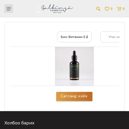
0
0
Био-Витамин Е - 50мл
Утас хайх...
Сагсанд хийх
Холбоо барих