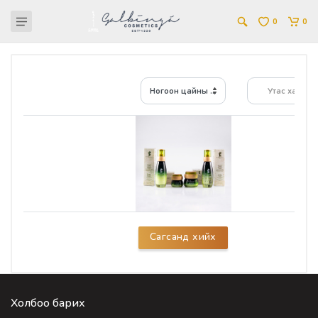
0
0
Ногоон цайны охьтой нүүрний иж бүрдэл
Утас хайх...
Сагсанд хийх
Холбоо барих