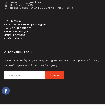
cakra.brand@gmail.com
(+976) 7773 7755
Даваа-Баасан: 9:00-18:00 Бямба,Ням: Амарна
Бидний тухай
Худалдан авалтын дүрэм, журам
Нууцлалын бодлого
Хүргэлтийн нөхцөл
Мэдээ, мэдээлэл
Холбоо барих
И-Мэйлийн сан
Та манай шинэ бүтээгдэхүүн, хямдрал урамшууллын талаар хамгийн түрүүнд
мэдэхийг хүсвэл и-мэйл хаягаа бүртгүүлнэ үү.
Илгээх