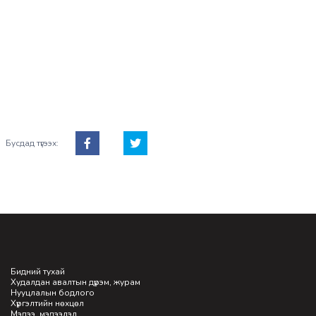
Бидний тухай
Худалдан авалтын дүрэм, журам
Нууцлалын бодлого
Хүргэлтийн нөхцөл
Мэдээ, мэдээлэл