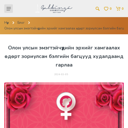
0
0
Нүүр
Блог
Олон улсын эмэгтэйчүүдийн эрхийг хамгаалах өдөрт зориулсан бэлгийн багцу
Олон улсын эмэгтэйчүүдийн эрхийг хамгаалах
өдөрт зориулсан бэлгийн багцууд худалдаанд
гарлаа
2024-03-05